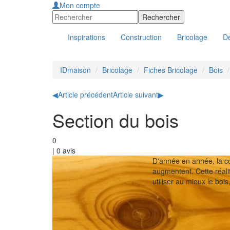
Mon compte
Inspirations
Construction
Bricolage
Dé
IDmaison
Bricolage
Fiches Bricolage
Bois
◀
Article précédent
Article suivant
▶
Section du bois
0
|
0
avis
D'année en année, la co
augmentent. Cette réali
utiliser au mieux le bois