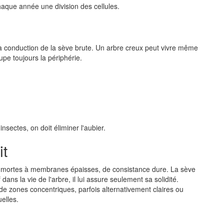
haque année une division des cellules.
 la conduction de la sève brute. Un arbre creux peut vivre même
pe toujours la périphérie.
sectes, on doit éliminer l'aubier.
it
s mortes à membranes épaisses, de consistance dure. La sève
dans la vie de l'arbre, il lui assure seulement sa solidité.
e zones concentriques, parfois alternativement claires ou
elles.