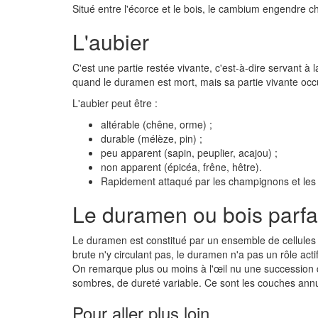
Situé entre l'écorce et le bois, le cambium engendre c
L'aubier
C'est une partie restée vivante, c'est-à-dire servant à
quand le duramen est mort, mais sa partie vivante occu
L'aubier peut être :
altérable (chêne, orme) ;
durable (mélèze, pin) ;
peu apparent (sapin, peuplier, acajou) ;
non apparent (épicéa, frêne, hêtre).
Rapidement attaqué par les champignons et les in
Le duramen ou bois parfa
Le duramen est constitué par un ensemble de cellule
brute n'y circulant pas, le duramen n'a pas un rôle actif 
On remarque plus ou moins à l'œil nu une succession d
sombres, de dureté variable. Ce sont les couches annu
Pour aller plus loin...