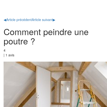
Toggl
naviga
◀
Article précédent
Article suivant
▶
Comment peindre une
poutre ?
4
|
1
avis