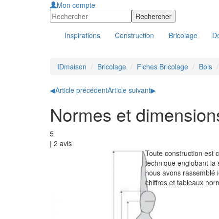
Mon compte
Inspirations
Construction
Bricolage
Dé
IDmaison
Bricolage
Fiches Bricolage
Bois
◀
Article précédent
Article suivant
▶
Normes et dimensions
5
|
2
avis
Toute construction est c
technique englobant la 
nous avons rassemblé i
chiffres et tableaux nor