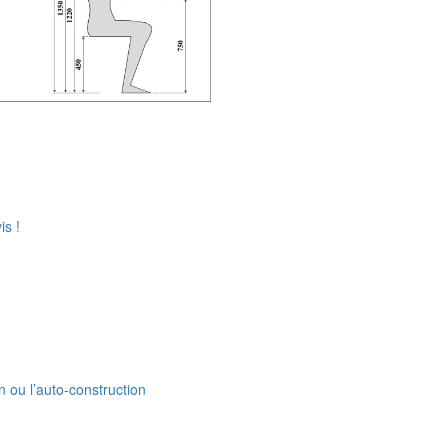
is !
n ou l’auto-construction