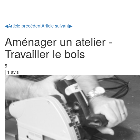
Toggl
naviga
◀
Article précédent
Article suivant
▶
Aménager un atelier -
Travailler le bois
5
|
1
avis