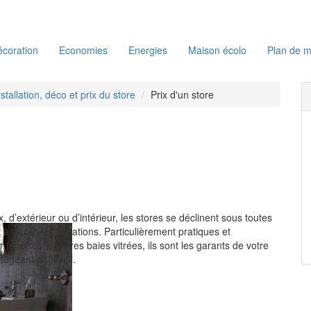
coration
Economies
Energies
Maison écolo
Plan de m
nstallation, déco et prix du store
Prix d'un store
, d’extérieur ou d’intérieur, les stores se déclinent sous toutes
 à toutes les situations. Particulièrement pratiques et
r fenêtres et autres baies vitrées, ils sont les garants de votre
otégeant du soleil.