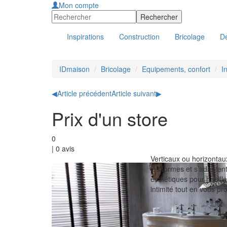
Mon compte
Inspirations
Construction
Bricolage
Dé
IDmaison
Bricolage
Equipements, confort
I
◀
Article précédent
Article suivant
▶
Prix d'un store
0
|
0
avis
Verticaux ou horizontaux
les formes et s’adaptent
esthétiques pour habille
intimité tout en vous pr