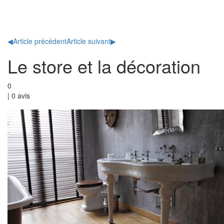
Toggl
naviga
◀
Article précédent
Article suivant
▶
Le store et la décoration
0
|
0
avis