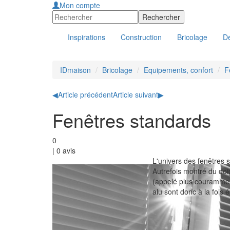
Mon compte
Inspirations
Construction
Bricolage
Dé
IDmaison
Bricolage
Equipements, confort
F
◀
Article précédent
Article suivant
▶
Fenêtres standards
0
|
0
avis
L'univers des fenêtres s
Autrefois montré du doi
(appelé plus couramment
alu sont donc à la fois 