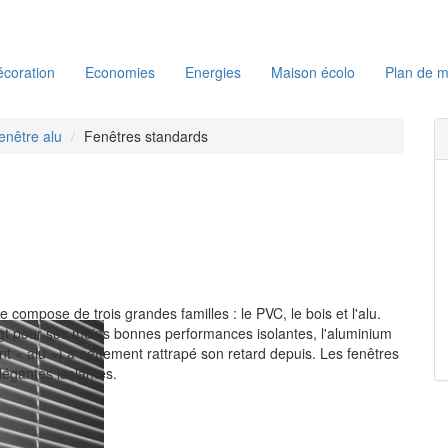
coration
Economies
Energies
Maison écolo
Plan de m
enêtre alu
Fenêtres standards
e compose de trois grandes familles : le PVC, le bois et l'alu.
gt pour ses moins bonnes performances isolantes, l'aluminium
 « alu ») a nettement rattrapé son retard depuis. Les fenêtres
élégantes isolantes.