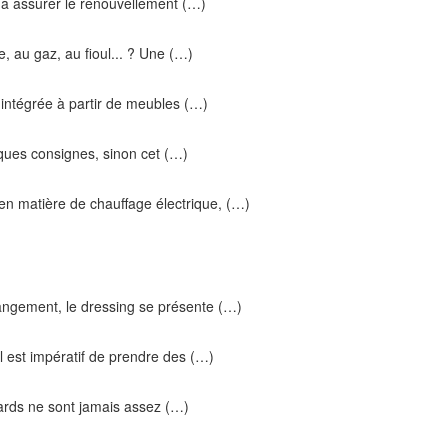
 à assurer le renouvellement (…)
, au gaz, au fioul... ? Une (…)
ne intégrée à partir de meubles (…)
elques consignes, sinon cet (…)
 en matière de chauffage électrique, (…)
ngement, le dressing se présente (…)
l est impératif de prendre des (…)
cards ne sont jamais assez (…)