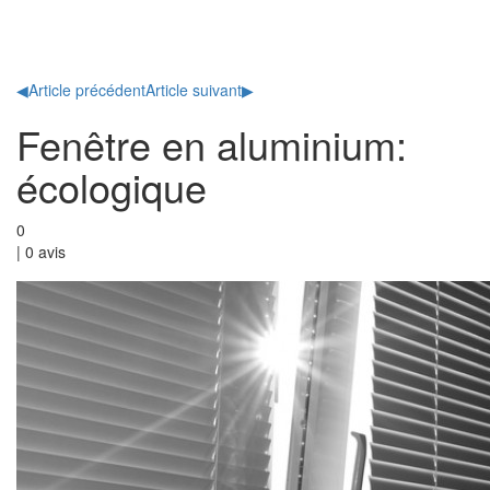
Toggl
naviga
◀
Article précédent
Article suivant
▶
Fenêtre en aluminium:
écologique
0
|
0
avis