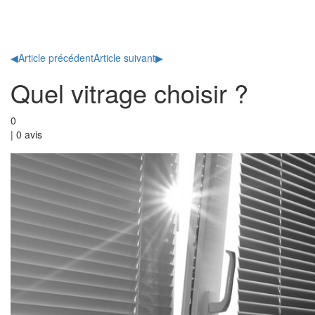
Toggl
naviga
◀
Article précédent
Article suivant
▶
Quel vitrage choisir ?
0
|
0
avis