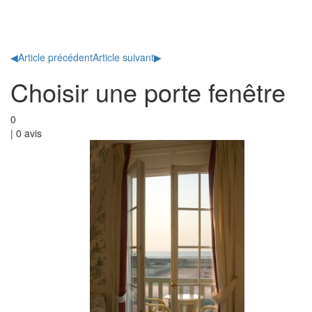
Toggl
naviga
◀
Article précédent
Article suivant
▶
Choisir une porte fenêtre
0
|
0
avis