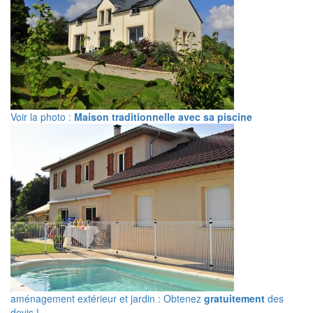
Voir la photo :
Maison traditionnelle avec sa piscine
aménagement extérieur et jardin : Obtenez
gratuitement
des
devis !