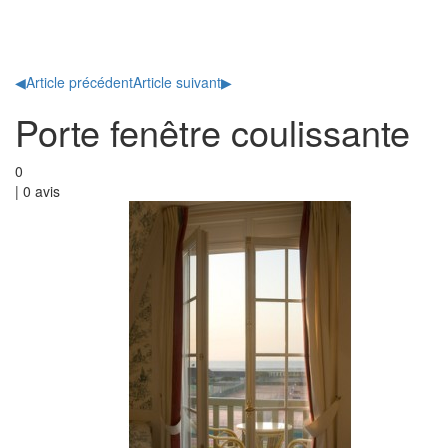
Toggl
naviga
◀
Article précédent
Article suivant
▶
Porte fenêtre coulissante
0
|
0
avis