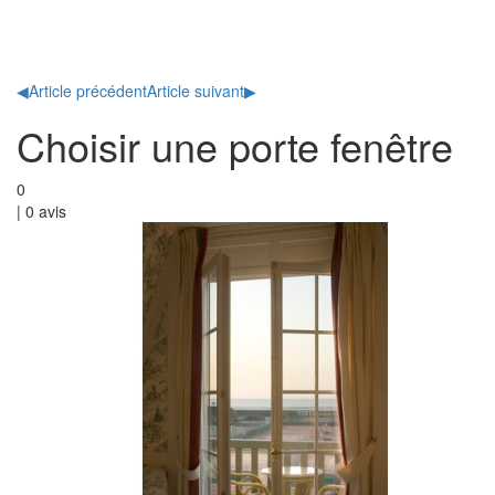
Toggl
naviga
◀
Article précédent
Article suivant
▶
Choisir une porte fenêtre
0
|
0
avis