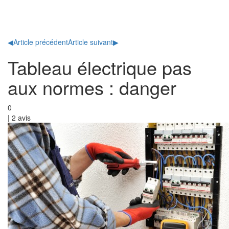
Toggl
naviga
◀
Article précédent
Article suivant
▶
Tableau électrique pas
aux normes : danger
0
|
2
avis