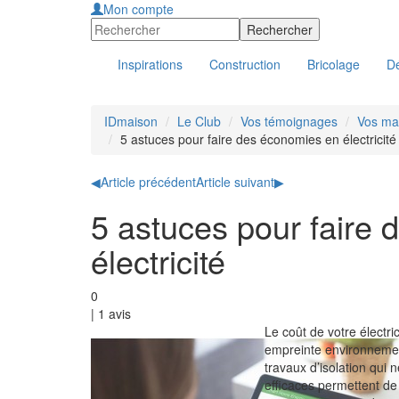
Mon compte
Inspirations
Construction
Bricolage
Dé
IDmaison
Le Club
Vos témoignages
Vos ma
5 astuces pour faire des économies en électricité
◀
Article précédent
Article suivant
▶
5 astuces pour faire
électricité
0
|
1
avis
Le coût de votre électri
empreinte environnemen
travaux d’isolation qui
efficaces permettent de