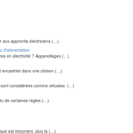
r aux apprentis électriciens (…)
au d'alimentation
res en électricité ? Appareillages (…)
nt encastrée dans une cloison (…)
91 sont considérées comme vétustes. (…)
ertu de certaines règles (…)
ique est important, plus la (…)