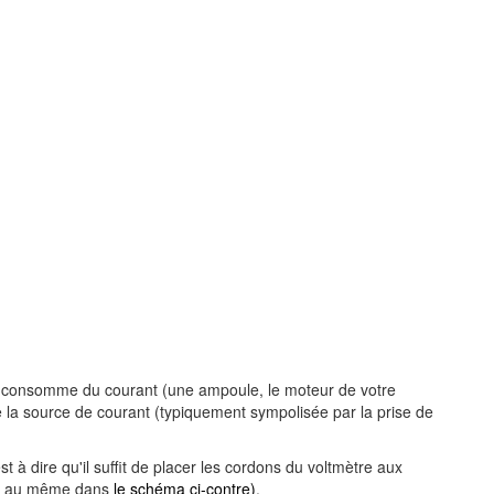
ui consomme du courant (une ampoule, le moteur de votre
te la source de courant (typiquement sympolisée par la prise de
t à dire qu'il suffit de placer les cordons du voltmètre aux
ent au même dans
le schéma ci-contre)
.