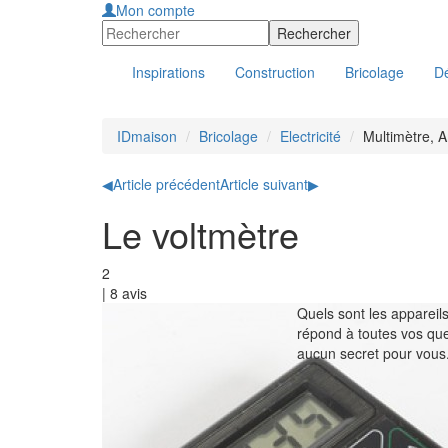
Mon compte
Inspirations
Construction
Bricolage
Dé
IDmaison
Bricolage
Electricité
Multimètre, 
◀
Article précédent
Article suivant
▶
Le voltmètre
2
|
8
avis
Quels sont les appareils
répond à toutes vos que
aucun secret pour vous