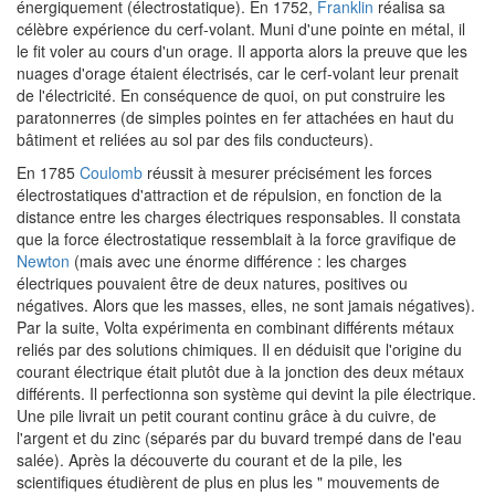
énergiquement (électrostatique). En 1752,
Franklin
réalisa sa
célèbre expérience du cerf-volant. Muni d'une pointe en métal, il
le fit voler au cours d'un orage. Il apporta alors la preuve que les
nuages d'orage étaient électrisés, car le cerf-volant leur prenait
de l'électricité. En conséquence de quoi, on put construire les
paratonnerres (de simples pointes en fer attachées en haut du
bâtiment et reliées au sol par des fils conducteurs).
En 1785
Coulomb
réussit à mesurer précisément les forces
électrostatiques d'attraction et de répulsion, en fonction de la
distance entre les charges électriques responsables. Il constata
que la force électrostatique ressemblait à la force gravifique de
Newton
(mais avec une énorme différence : les charges
électriques pouvaient être de deux natures, positives ou
négatives. Alors que les masses, elles, ne sont jamais négatives).
Par la suite, Volta expérimenta en combinant différents métaux
reliés par des solutions chimiques. Il en déduisit que l'origine du
courant électrique était plutôt due à la jonction des deux métaux
différents. Il perfectionna son système qui devint la pile électrique.
Une pile livrait un petit courant continu grâce à du cuivre, de
l'argent et du zinc (séparés par du buvard trempé dans de l'eau
salée). Après la découverte du courant et de la pile, les
scientifiques étudièrent de plus en plus les " mouvements de