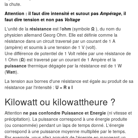
la chute.
Attention : il faut dire intensité et sutout pas
Ampérage
, il
faut dire tension et non pas
Voltage
L'unité de la
résistance
est l'
ohm
(symbole
Ω
), du nom du
physicien allemand Georg Ohm. Elle est définie comme la
résistance dans un circuit traversé par un courant de 1 A
(ampère) et soumis à une tension de 1 V (volt).
Une différence de potentiel de 1 Volt reliée par une résistance de
1 Ohm (
Ω
) est traversé par un courant de 1 Ampère et la
puissance
thermique dégagée par la résistance est de 1 W
(
Watt
).
La tension aux bornes d'une résistance est égale au produit de sa
résistance par l'intensité :
U = R x I
Kilowatt ou kilowattheure ?
Attention
ne pas confondre Puissance et Energie
(ni vitesse et
précipitation). La puissance correspond à une énergie produite
(ou consommée) pendant un laps de temps donné. L'énergie
correspond à une puissance moyenne multipliée par le temps.
Par exemple, vous allez acquérir de l'énergie en mangeant un