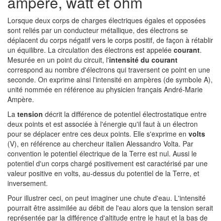
ampère, watt et ohm
Lorsque deux corps de charges électriques égales et opposées
sont reliés par un conducteur métallique, des électrons se
déplacent du corps négatif vers le corps positif, de façon à rétablir
un équilibre. La circulation des électrons est appelée
courant
.
Mesurée en un point du circuit, l'
intensité du courant
correspond au nombre d'électrons qui traversent ce point en une
seconde. On exprime ainsi l'intensité en ampères (de symbole A),
unité nommée en référence au physicien français André-Marie
Ampère.
La
tension
décrit la différence de potentiel électrostatique entre
deux points et est associée à l'énergie qu'il faut à un électron
pour se déplacer entre ces deux points. Elle s'exprime en
volts
(V), en référence au chercheur italien Alessandro Volta. Par
convention le potentiel électrique de la Terre est nul. Aussi le
potentiel d'un corps chargé positivement est caractérisé par une
valeur positive en volts, au-dessus du potentiel de la Terre, et
inversement.
Pour illustrer ceci, on peut imaginer une chute d'eau. L'intensité
pourrait être assimilée au débit de l'eau alors que la tension serait
représentée par la différence d'altitude entre le haut et la bas de