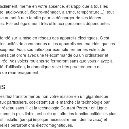
acilement, même en votre absence, et s'applique à tous les
e, audio-visuel, électro-ménager, alarme, température...), tout
esse autant à une famille pour la décharger de ses tâches
s. Elle est également très utile aux personnes dépendantes
fondé sur la mise en réseau des appareils électriques. C'est
re les unités de commandes et les appareils commandés, que les
écepteur. Vous souhaitez par exemple fermer les volets de
rammez cet ordre avec une télécommande ou un ordinateur et
ésirée. Vos volets roulants se fermeront sans que vous n'ayez à
lité d'utilisation, la domotique reste très peu fréquente en
aux de réaménagement.
ns
s désiriez transformer ou non votre maison en un gigantesque
ux particuliers, coexistent sur le marché : la technologie par
ar réseau sans fil et la technologie Courant Porteur en Ligne
mme la plus fiable, est celle qui offre les fonctionnalités les plus
t installé, (ce qui implique nécessairement des travaux) et
elles perturbations électromagnétiques.