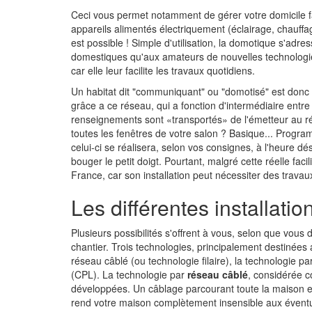
Ceci vous permet notamment de gérer votre domicile f
appareils alimentés électriquement (éclairage, chauffag
est possible ! Simple d'utilisation, la domotique s'adr
domestiques qu'aux amateurs de nouvelles technologie
car elle leur facilite les travaux quotidiens.
Un habitat dit "communiquant" ou "domotisé" est donc 
grâce a ce réseau, qui a fonction d'intermédiaire ent
renseignements sont «transportés» de l'émetteur au r
toutes les fenêtres de votre salon ? Basique... Prog
celui-ci se réalisera, selon vos consignes, à l'heure d
bouger le petit doigt. Pourtant, malgré cette réelle faci
France, car son installation peut nécessiter des trav
Les différentes installatio
Plusieurs possibilités s'offrent à vous, selon que vou
chantier. Trois technologies, principalement destinées a
réseau câblé (ou technologie filaire), la technologie p
(CPL). La technologie par
réseau câblé
, considérée co
développées. Un câblage parcourant toute la maison es
rend votre maison complètement insensible aux éventu