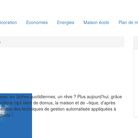
coration
Economies
Energies
Maison écolo
Plan de m
e
vec les tâches quotidiennes, un rêve ? Plus aujourd’hui, grâce
otique (qui vient de domus, la maison et de –tique, d’après
nsemble des techniques de gestion automatisée appliquées à
 guide !