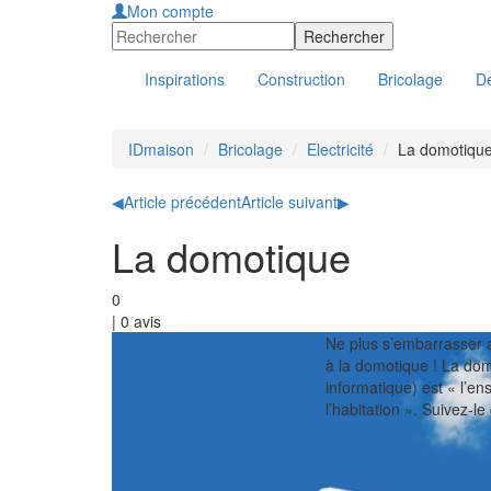
Mon compte
Inspirations
Construction
Bricolage
Dé
IDmaison
Bricolage
Electricité
La domotiqu
◀
Article précédent
Article suivant
▶
La domotique
0
|
0
avis
Ne plus s’embarrasser a
à la domotique ! La dom
informatique) est « l’e
l’habitation ». Suivez-le