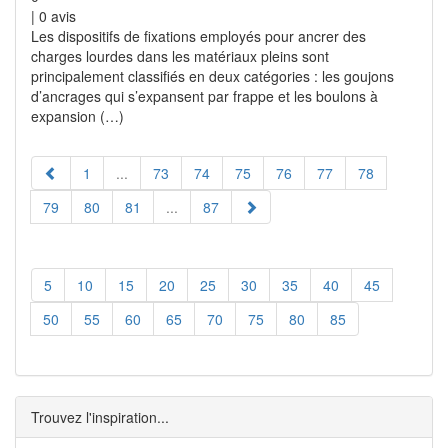
|
0
avis
Les dispositifs de fixations employés pour ancrer des
charges lourdes dans les matériaux pleins sont
principalement classifiés en deux catégories : les goujons
d’ancrages qui s’expansent par frappe et les boulons à
expansion (…)
1
...
73
74
75
76
77
78
79
80
81
...
87
5
10
15
20
25
30
35
40
45
50
55
60
65
70
75
80
85
Trouvez l'inspiration...