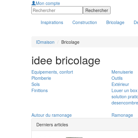
Mon compte
Inspirations
Construction
Bricolage
Dé
IDmaison
Bricolage
idee bricolage
Equipements, confort
Menuiserie
Plomberie
Outils
Sols
Extérieur
Finitions
Louer un box
solution prat
desencombre
Autour du ramonage
Ramonage
Derniers articles