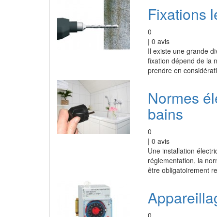
Fixations 
0
|
0
avis
Il existe une grande di
fixation dépend de la n
prendre en considérati
Normes éle
bains
0
|
0
avis
Une installation électr
réglementation, la nor
être obligatoirement r
Appareilla
0