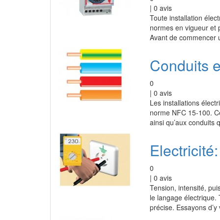
|
0
avis
Toute installation élec
normes en vigueur et p
Avant de commencer un
Conduits e
0
|
0
avis
Les installations élect
norme NFC 15-100. Cel
ainsi qu’aux conduits q
Electricit
0
|
0
avis
Tension, intensité, p
le langage électrique.
précise. Essayons d’y vo