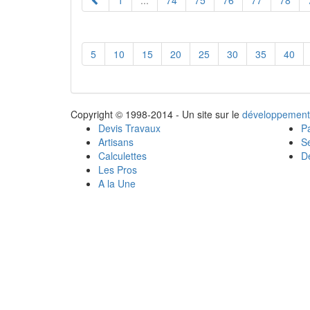
1
...
74
75
76
77
78
5
10
15
20
25
30
35
40
Copyright © 1998-2014 - Un site sur le
développement
Devis Travaux
Pa
Artisans
Se
Calculettes
Dé
Les Pros
A la Une