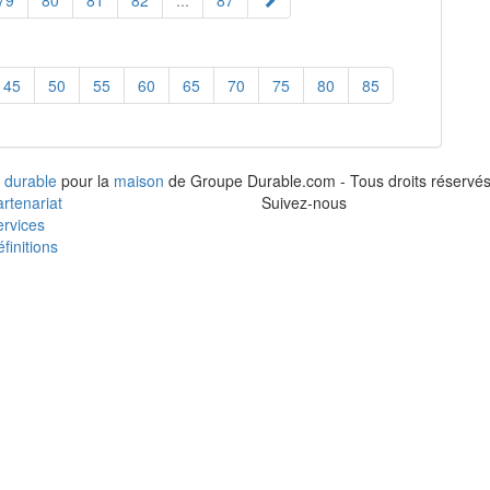
79
80
81
82
...
87
45
50
55
60
65
70
75
80
85
 durable
pour la
maison
de Groupe Durable.com - Tous droits réservés
rtenariat
Suivez-nous
rvices
finitions