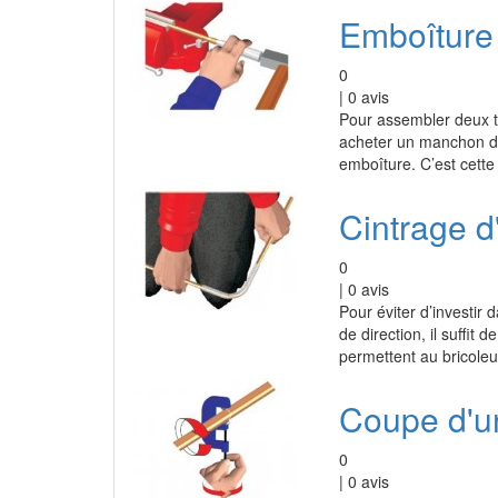
Emboîture 
0
|
0
avis
Pour assembler deux t
acheter un manchon de
emboîture. C’est cett
Cintrage d
0
|
0
avis
Pour éviter d’investi
de direction, il suffit 
permettent au bricoleu
Coupe d'un
0
|
0
avis