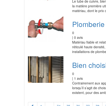
Le tube de cuivre, bie
la matière première uti
matériau, dont le prix
Plomberi
0
|
0
avis
Matériau fiable et rela
réticulé haute densité
installations de plomb
Bien chois
0
|
1
avis
Contrairement aux appa
lorsqu’il s’agit de cho
existent, pour des amb