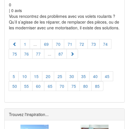
0
|
0
avis
Vous rencontrez des problèmes avec vos volets roulants ?
Qu’il s’agisse de les réparer, de remplacer des pièces, ou de
les moderniser avec une motorisation, il existe des solutions.
1
...
69
70
71
72
73
74
75
76
77
...
87
5
10
15
20
25
30
35
40
45
50
55
60
65
70
75
80
85
Trouvez l'inspiration...