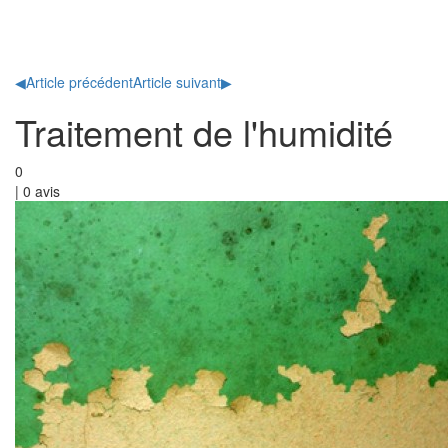
Toggl
naviga
◀
Article précédent
Article suivant
▶
Traitement de l'humidité
0
|
0
avis