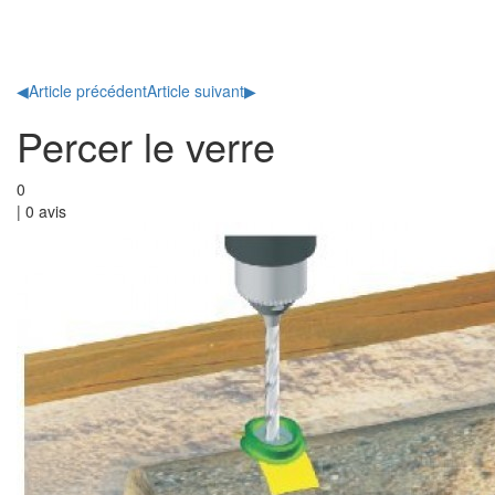
Toggl
naviga
◀
Article précédent
Article suivant
▶
Percer le verre
0
|
0
avis