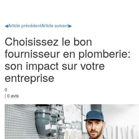
Toggl
naviga
◀
Article précédent
Article suivant
▶
Choisissez le bon
fournisseur en plomberie:
son impact sur votre
entreprise
0
|
0
avis