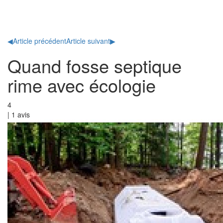
Toggl
naviga
◀
Article précédent
Article suivant
▶
Quand fosse septique
rime avec écologie
4
|
1
avis