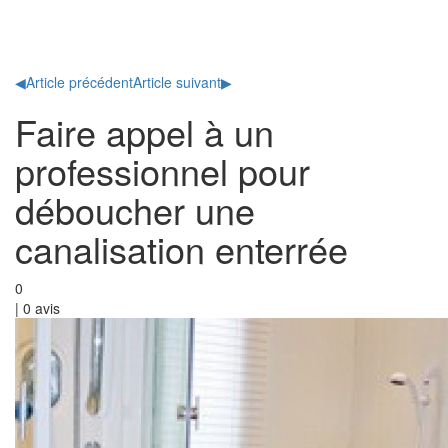
Toggl
naviga
◀
Article précédent
Article suivant
▶
Faire appel à un
professionnel pour
déboucher une
canalisation enterrée
0
|
0
avis