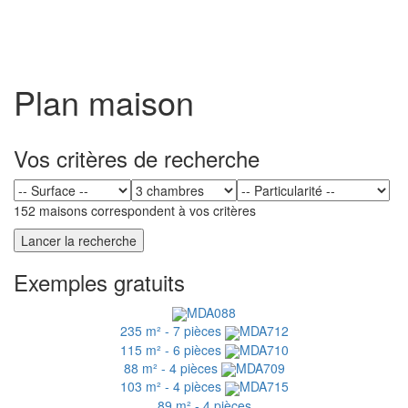
Toggl
naviga
Plan maison
Vos critères de recherche
152 maisons correspondent à vos critères
Exemples gratuits
MDA088
235 m² - 7 pièces
MDA712
115 m² - 6 pièces
MDA710
88 m² - 4 pièces
MDA709
103 m² - 4 pièces
MDA715
89 m² - 4 pièces