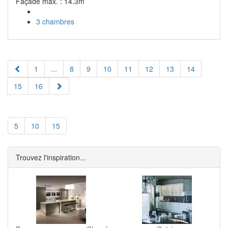
Façade max. : 14.3m
3 chambres
1
...
8
9
10
11
12
13
14
15
16
5
10
15
Trouvez l'inspiration...