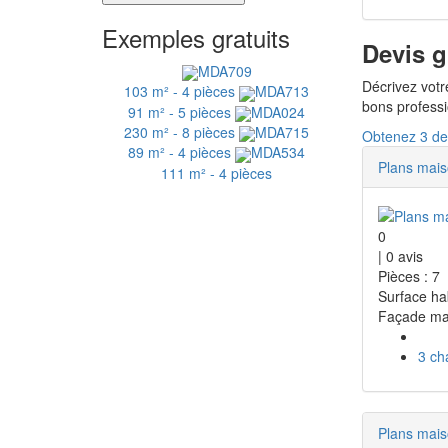
Exemples gratuits
Devis g
MDA709
Décrivez votr
103 m² - 4 pièces
MDA713
bons profess
91 m² - 5 pièces
MDA024
230 m² - 8 pièces
MDA715
Obtenez 3 dev
89 m² - 4 pièces
MDA534
Plans mai
111 m² - 4 pièces
0
|
0
avis
Pièces : 7
Surface ha
Façade ma
3 ch
Plans mai