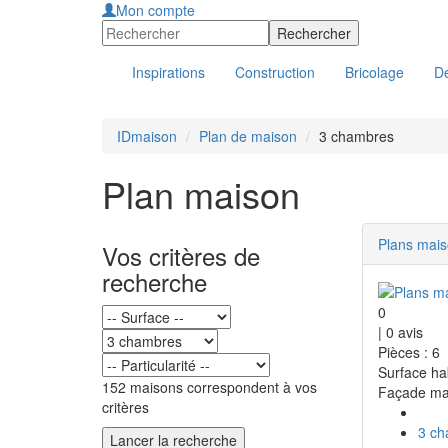
Mon compte
Inspirations
Construction
Bricolage
Dé
IDmaison
Plan de maison
3 chambres
Plan maison
Plans mai
Vos critères de
recherche
0
|
0
avis
Pièces : 6
Surface ha
152 maisons correspondent à vos
Façade ma
critères
3 ch