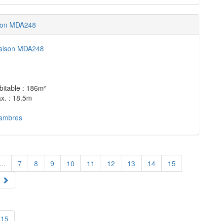
son MDA248
bitable : 186m²
x. : 18.5m
ambres
...
7
8
9
10
11
12
13
14
15
15