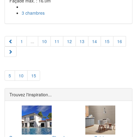
Façade max. : 16.0m
3 chambres
1
...
10
11
12
13
14
15
16
5
10
15
Trouvez l'inspiration...