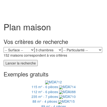
Toggl
naviga
Plan maison
Vos critères de recherche
152 maisons correspondent à vos critères
Exemples gratuits
MDA712
115 m² - 6 pièces
MDA714
112 m² - 6 pièces
MDA088
235 m² - 7 pièces
MDA710
88 m² - 4 pièces
MDA715
89 m² - 4 pièces