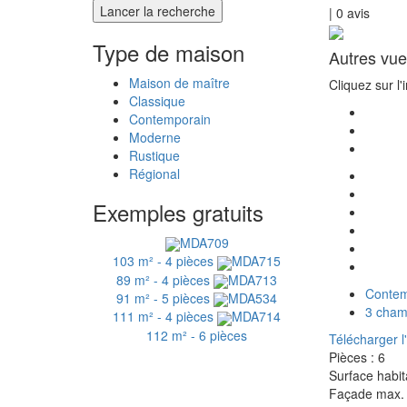
|
0
avis
Type de maison
Autres vue
Maison de maître
Cliquez sur l
Classique
Contemporain
Moderne
Rustique
Régional
Exemples gratuits
MDA709
103 m² - 4 pièces
MDA715
89 m² - 4 pièces
MDA713
Contem
91 m² - 5 pièces
MDA534
3 cham
111 m² - 4 pièces
MDA714
112 m² - 6 pièces
Télécharger l
Pièces :
6
Surface habit
Façade max.