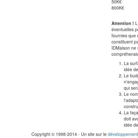
50K€
800K€
Attention !
L
éventuelles p
fournies que 
constituent 
IDMaison ne 
compréhension
La surf
idée d
Le bud
n'engag
qui ser
Le nom
l'adapt
constru
La faç
doit av
idée d
Copyright © 1998-2014 - Un site sur le
développement