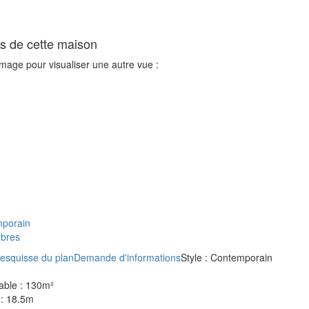
s de cette maison
'image pour visualiser une autre vue :
porain
bres
'esquisse du plan
Demande d'informations
Style :
Contemporain
able :
130m²
 :
18.5m