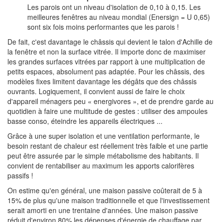
Les parois ont un niveau d'isolation de 0,10 à 0,15. Les
meilleures fenêtres au niveau mondial (Enersign = U 0,65)
sont six fois moins performantes que les parois !
De fait, c'est davantage le châssis qui devient le talon d'Achille de
la fenêtre et non la surface vitrée. Il importe donc de maximiser
les grandes surfaces vitrées par rapport à une multiplication de
petits espaces, absolument pas adaptée. Pour les châssis, des
modèles fixes limitent davantage les dégâts que des châssis
ouvrants. Logiquement, il convient aussi de faire le choix
d'appareil ménagers peu « energivores », et de prendre garde au
quotidien à faire une multitude de gestes : utiliser des ampoules
basse conso, éteindre les appareils électriques ...
Grâce à une super isolation et une ventilation performante, le
besoin restant de chaleur est réellement très faible et une partie
peut être assurée par le simple métabolisme des habitants. Il
convient de rentabiliser au maximum les apports calorifères
passifs !
On estime qu'en général, une maison passive coûterait de 5 à
15% de plus qu'une maison traditionnelle et que l'investissement
serait amorti en une trentaine d'années. Une maison passive
réduit d'environ 80% les dépenses d'énergie de chauffage par