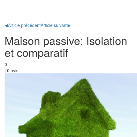
Toggl
naviga
◀
Article précédent
Article suivant
▶
Maison passive: Isolation
et comparatif
0
|
0
avis