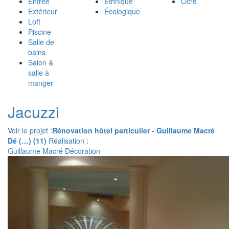
Entrée
Ethnique
Ocre
Extérieur
Écologique
Loft
Piscine
Salle de
bains
Salon &
salle à
manger
Jacuzzi
Voir le projet :
Rénovation hôtel particulier - Guillaume Macré
Dé (…) (11)
Réalisation :
Guillaume Macré Décoration