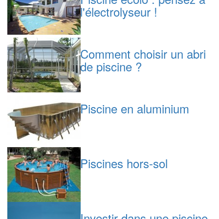
l'électrolyseur !
Comment choisir un abri
de piscine ?
Piscine en aluminium
Piscines hors-sol
Investir dans une piscine