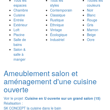
Tous les
Tous les
Toutes les
espaces
styles
couleurs
Chambre
Contemporain
Noir
Cuisine
Classique
Blanc
Entrée
Rustique
Rouge
Extérieur
Ethnique
Gris
Loft
Vintage
Marron
Piscine
Écologique
Beige
Salle de
Industriel
Ocre
bains
Salon &
salle à
manger
Ameublement salon et
aménagement d'une cuisine
ouverte
Voir le projet :
Cuisine en U ouverte sur un grand salon (15)
Réalisation :
SK CONCEPT la cuisine dans le bain