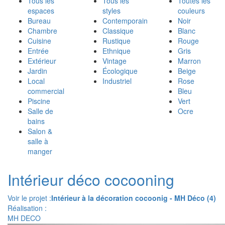
Tous les
Tous les
Toutes les
espaces
styles
couleurs
Bureau
Contemporain
Noir
Chambre
Classique
Blanc
Cuisine
Rustique
Rouge
Entrée
Ethnique
Gris
Extérieur
Vintage
Marron
Jardin
Écologique
Beige
Local
Industriel
Rose
commercial
Bleu
Piscine
Vert
Salle de
Ocre
bains
Salon &
salle à
manger
Intérieur déco cocooning
Voir le projet :
Intérieur à la décoration cocoonig - MH Déco (4)
Réalisation :
MH DECO