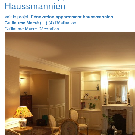
Haussmannien
Voir le projet :
Rénovation appartement haussmannien -
Guillaume Macré (…) (4)
Réalisation :
Guillaume Macré Décoration