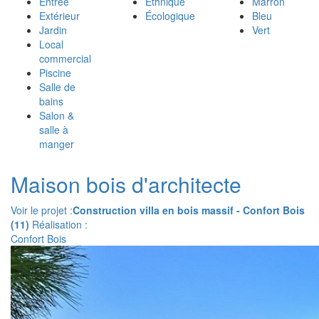
Entrée
Ethnique
Marron
Extérieur
Écologique
Bleu
Jardin
Vert
Local
commercial
Piscine
Salle de
bains
Salon &
salle à
manger
Maison bois d'architecte
Voir le projet :
Construction villa en bois massif - Confort Bois
(11)
Réalisation :
Confort Bois