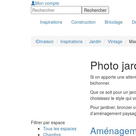
Mon compte
Inspirations
Construction
Bricolage
Dé
IDmaison
Inspirations
Jardin
Vintage
Mar
Photo jar
Si on apporte une attent
bichonner.
Que ce soit pour un jard
choisissez le style qui 
Pour jardiner, bronzer 
d’aménagement paysag
Filtrer par espace
Aménagemen
Tous les espaces
Chambre