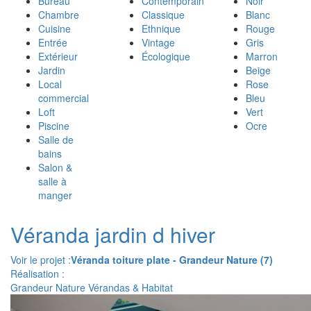
Bureau
Contemporain
Noir
Chambre
Classique
Blanc
Cuisine
Ethnique
Rouge
Entrée
Vintage
Gris
Extérieur
Écologique
Marron
Jardin
Beige
Local
Rose
commercial
Bleu
Loft
Vert
Piscine
Ocre
Salle de
bains
Salon &
salle à
manger
Véranda jardin d hiver
Voir le projet :
Véranda toiture plate - Grandeur Nature (7)
Réalisation :
Grandeur Nature Vérandas & Habitat