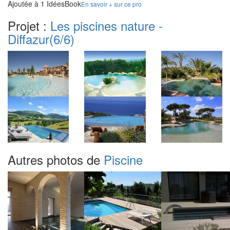
Ajoutée à 1 IdéesBook
En savoir + sur ce pro
Projet :
Les piscines nature -
Diffazur
(6/6)
Autres photos de
Piscine