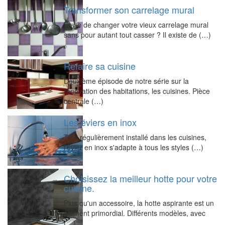
Transformer son carrelage mural
Envie de changer votre vieux carrelage mural
sans pour autant tout casser ? Il existe de (…)
Refaire sa cuisine
Deuxième épisode de notre série sur la
rénovation des habitations, les cuisines. Pièce
centrale (…)
Les éviers en inox
Très régulièrement installé dans les cuisines,
l'évier en inox s'adapte à tous les styles (…)
Choisissez la meilleur hotte pour votre
cuisine.
Plus qu'un accessoire, la hotte aspirante est un
élément primordial. Différents modèles, avec
(…)