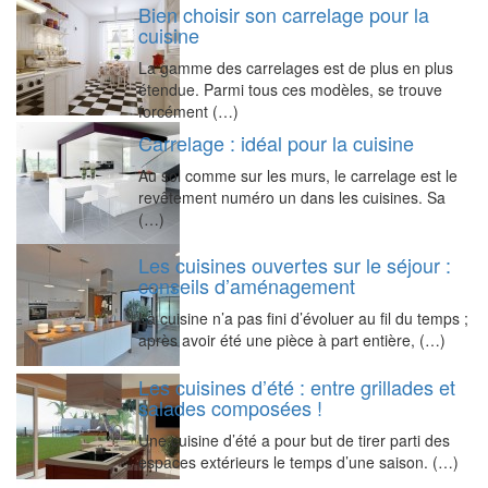
Bien choisir son carrelage pour la
cuisine
La gamme des carrelages est de plus en plus
étendue. Parmi tous ces modèles, se trouve
forcément (…)
Carrelage : idéal pour la cuisine
Au sol comme sur les murs, le carrelage est le
revêtement numéro un dans les cuisines. Sa
(…)
Les cuisines ouvertes sur le séjour :
conseils d’aménagement
La cuisine n’a pas fini d’évoluer au fil du temps ;
après avoir été une pièce à part entière, (…)
Les cuisines d’été : entre grillades et
salades composées !
Une cuisine d’été a pour but de tirer parti des
espaces extérieurs le temps d’une saison. (…)