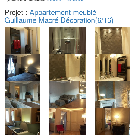
Projet :
Appartement meublé -
Guillaume Macré Décoration
(6/16)