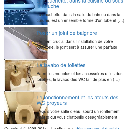
La douchette, dans la cuisine ou sous
la douche
La douchette, dans la salle de bain ou dans la
cuisine, est un ensemble formé d'un tube et (…)
Poser un joint de baignore
Élément crucial dans l'installation de votre
baignoire, le joint sert à assurer une parfaite
(…)
Le lavabo de toilettes
Parmi les meubles et les accessoires utiles des
toilettes, le lavabo des WC fait de plus en (…)
Le fonctionnement et les atouts des
WC broyeurs
Depuis votre salle d'eau, sourd un ronflement
bizarre qui vous chatouille désagréablement
(…)
Copyright © 1998-2014 - Un site sur le
développement durable