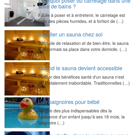
Pourquoi poser du carrelage dans une
salle de bains ?
Facile à poser et à entretenir, le carrelage est
l’ami des pièces humides, et à fortiori de (…)
Installer un sauna chez soi
Symbole de relaxation et de bien-être, le sauna
a désormais sa place dans votre domicile. (…)
Quand le sauna devient accessible
Profiter des bénéfices santé d'un sauna n'est
plus totalement inabordable. Traditionnelles (…)
Les baignoires pour bébé
Meuble des plus indispensables dès la
naissance d'un enfant jusqu'à ses 18 mois, la
baignoire (…)