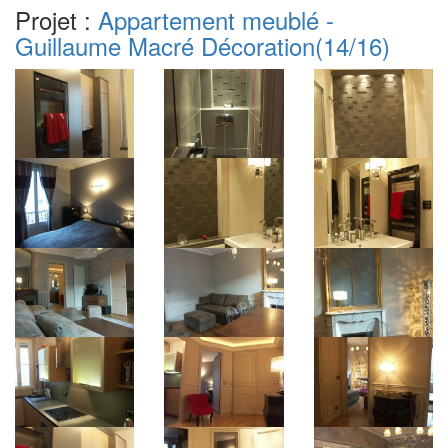
Projet :
Appartement meublé -
Guillaume Macré Décoration
(14/16)