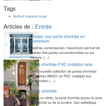
Tags
fauteuil crapaud rouge
Articles de :
Entrée
Choisir une porte d'entrée en
aluminium
Matériau contemporain, l'aluminium permet de
réaliser des portes conventionnelles ou sur
mesure. (…)
Porte d'entrée PVC imitation bois
Cette nouvelle collection de portes d'entrées
PE70 chez AMGO, en PVC; s'adapte aux
construction (…)
Porte d'entrée
Pleine ou vitrée, la porte d'entrée jouera la carte
de l’intimité ou de la lumière. Son esthétique