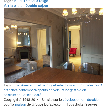
Tags :
fauteuil crapaud rouge
Voir la photo :
Double séjour
Tags :
cheminée en marbre rouge
fauteuil crapaud rouge
lustres 4
branches contemporain
poufs en velours beige
table en
bois
trumeau ancien doré
Copyright © 1998-2014 - Un site sur le
développement durable
pour la
maison
de Groupe Durable.com - Tous droits réservés.