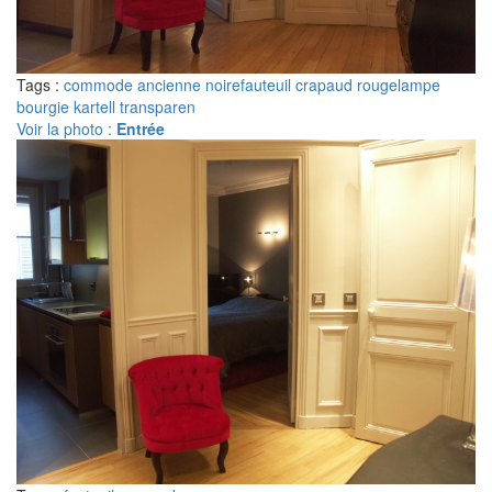
Tags :
commode ancienne noire
fauteuil crapaud rouge
lampe
bourgie kartell transparen
Voir la photo :
Entrée