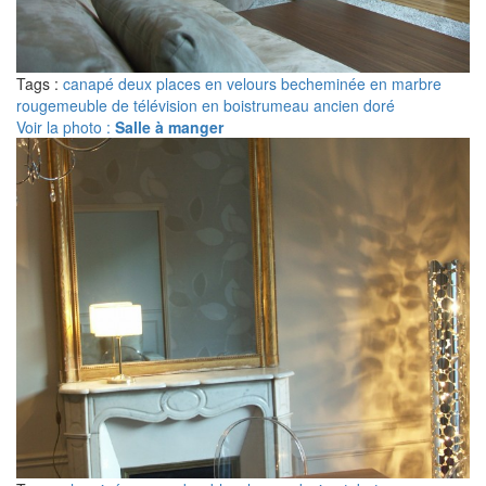
Tags :
canapé deux places en velours be
cheminée en marbre
rouge
meuble de télévision en bois
trumeau ancien doré
Voir la photo :
Salle à manger