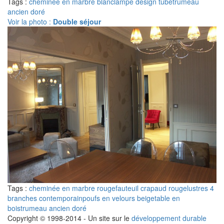
Tags :
cheminée en marbre blanc
lampe design tube
trumeau
ancien doré
Voir la photo :
Double séjour
Tags :
cheminée en marbre rouge
fauteuil crapaud rouge
lustres 4
branches contemporain
poufs en velours beige
table en
bois
trumeau ancien doré
Copyright © 1998-2014 - Un site sur le
développement durable