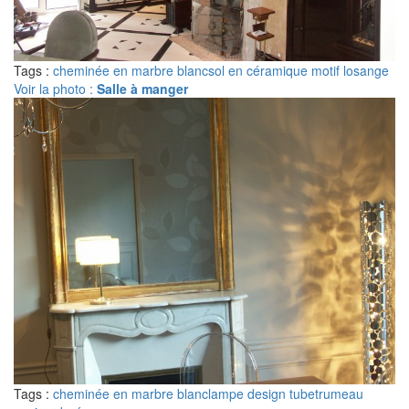
Tags :
cheminée en marbre blanc
sol en céramique motif losange
Voir la photo :
Salle à manger
Tags :
cheminée en marbre blanc
lampe design tube
trumeau