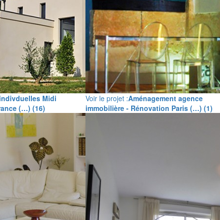
indivduelles Midi
Voir le projet :
Aménagement agence
ance (…) (16)
immobilière - Rénovation Paris (…) (1)