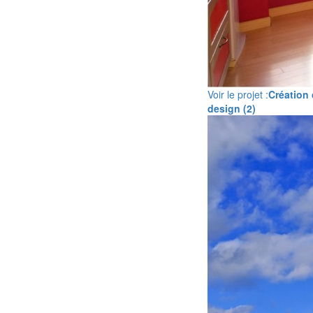
Voir le projet :
Création 
design (2)