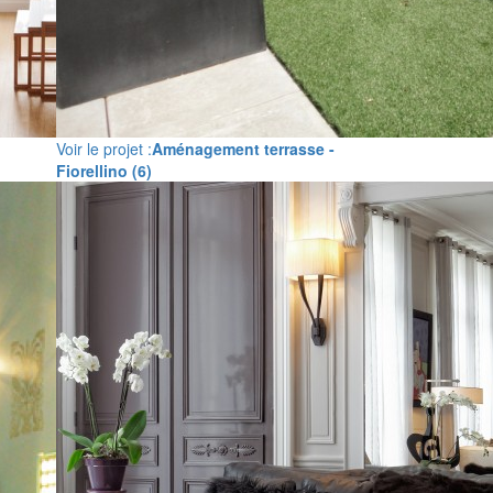
Voir le projet :
Aménagement terrasse -
Fiorellino (6)