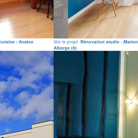
cuisine - Avalon
Voir le projet :
Rénovation studio - Marion
Alberge (8)