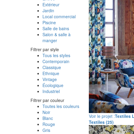
Extérieur
Jardin
Local commercial
Piscine
Salle de bains
Salon & salle à
manger
Filtrer par style
Tous les styles
Contemporain
Classique
Ethnique
Vintage
Écologique
Industriel
Filtrer par couleur
Toutes les couleurs
Noir
Voir le projet :
Textiles 
Blanc
Textiles (25)
Rouge
Gris