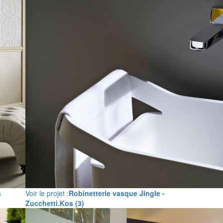
s
Voir le projet :
Robinetterie vasque Jingle -
Zucchetti.Kos (3)