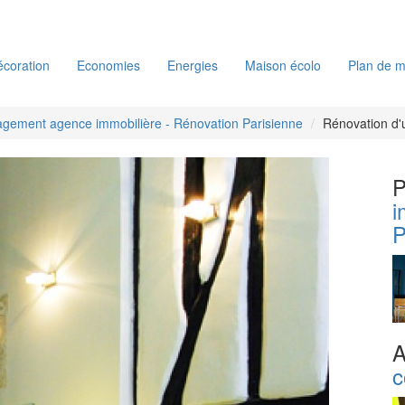
coration
Economies
Energies
Maison écolo
Plan de m
ement agence immobilière - Rénovation Parisienne
Rénovation d
P
i
P
A
c