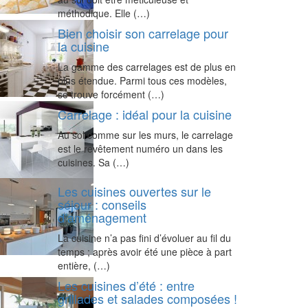
méthodique. Elle (…)
Bien choisir son carrelage pour
la cuisine
La gamme des carrelages est de plus en
plus étendue. Parmi tous ces modèles,
se trouve forcément (…)
Carrelage : idéal pour la cuisine
Au sol comme sur les murs, le carrelage
est le revêtement numéro un dans les
cuisines. Sa (…)
Les cuisines ouvertes sur le
séjour : conseils
d’aménagement
La cuisine n’a pas fini d’évoluer au fil du
temps ; après avoir été une pièce à part
entière, (…)
Les cuisines d’été : entre
grillades et salades composées !