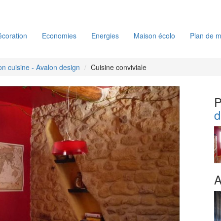
coration
Economies
Energies
Maison écolo
Plan de m
on cuisine - Avalon design
Cuisine conviviale
P
d
A