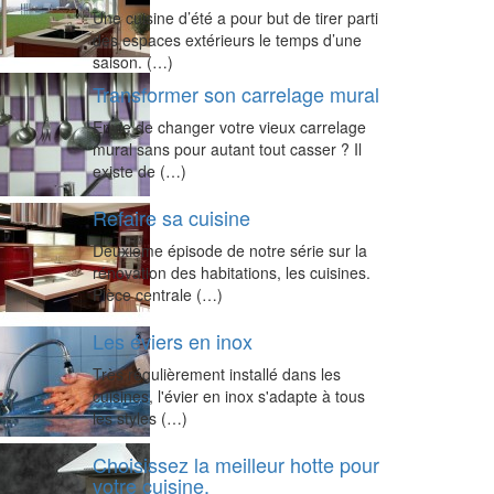
Une cuisine d’été a pour but de tirer parti
des espaces extérieurs le temps d’une
saison. (…)
Transformer son carrelage mural
Envie de changer votre vieux carrelage
mural sans pour autant tout casser ? Il
existe de (…)
Refaire sa cuisine
Deuxième épisode de notre série sur la
rénovation des habitations, les cuisines.
Pièce centrale (…)
Les éviers en inox
Très régulièrement installé dans les
cuisines, l'évier en inox s'adapte à tous
les styles (…)
Choisissez la meilleur hotte pour
votre cuisine.