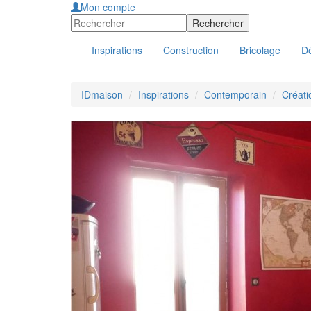
Mon compte
Inspirations
Construction
Bricolage
Dé
IDmaison
Inspirations
Contemporain
Créati