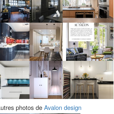
utres photos de
Avalon design