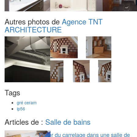
Autres photos de
Agence TNT
ARCHITECTURE
Tags
gré ceram
ip56
Articles de :
Salle de bains
Poser du carrelage dans une salle de