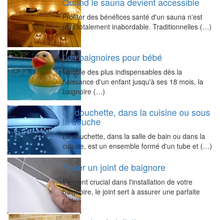
Quand le sauna devient accessible
Profiter des bénéfices santé d'un sauna n'est
plus totalement inabordable. Traditionnelles (…)
Les baignoires pour bébé
Meuble des plus indispensables dès la
naissance d'un enfant jusqu'à ses 18 mois, la
baignoire (…)
La douchette, dans la cuisine ou sous
la douche
La douchette, dans la salle de bain ou dans la
cuisine, est un ensemble formé d'un tube et (…)
Poser un joint de baignore
Élément crucial dans l'installation de votre
baignoire, le joint sert à assurer une parfaite
(…)