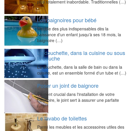
plus totalement inabordable. Traditionnelles (…)
Les baignoires pour bébé
Meuble des plus indispensables dès la
naissance d'un enfant jusqu'à ses 18 mois, la
baignoire (…)
La douchette, dans la cuisine ou sous
la douche
La douchette, dans la salle de bain ou dans la
cuisine, est un ensemble formé d'un tube et (…)
Poser un joint de baignore
Élément crucial dans l'installation de votre
baignoire, le joint sert à assurer une parfaite
(…)
Le lavabo de toilettes
Parmi les meubles et les accessoires utiles des