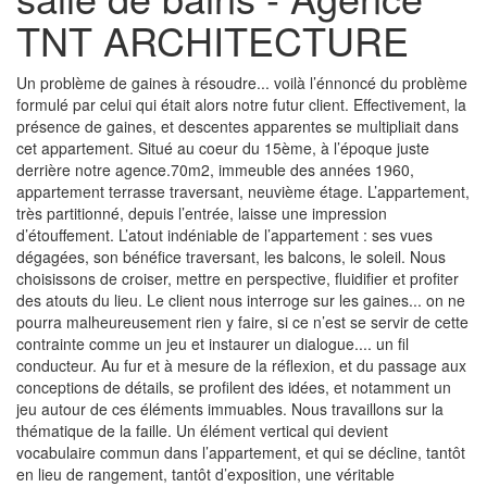
TNT ARCHITECTURE
Un problème de gaines à résoudre... voilà l’énnoncé du problème
formulé par celui qui était alors notre futur client. Effectivement, la
présence de gaines, et descentes apparentes se multipliait dans
cet appartement. Situé au coeur du 15ème, à l’époque juste
derrière notre agence.70m2, immeuble des années 1960,
appartement terrasse traversant, neuvième étage. L’appartement,
très partitionné, depuis l’entrée, laisse une impression
d’étouffement. L’atout indéniable de l’appartement : ses vues
dégagées, son bénéfice traversant, les balcons, le soleil. Nous
choisissons de croiser, mettre en perspective, fluidifier et profiter
des atouts du lieu. Le client nous interroge sur les gaines... on ne
pourra malheureusement rien y faire, si ce n’est se servir de cette
contrainte comme un jeu et instaurer un dialogue.... un fil
conducteur. Au fur et à mesure de la réflexion, et du passage aux
conceptions de détails, se profilent des idées, et notamment un
jeu autour de ces éléments immuables. Nous travaillons sur la
thématique de la faille. Un élément vertical qui devient
vocabulaire commun dans l’appartement, et qui se décline, tantôt
en lieu de rangement, tantôt d’exposition, une véritable