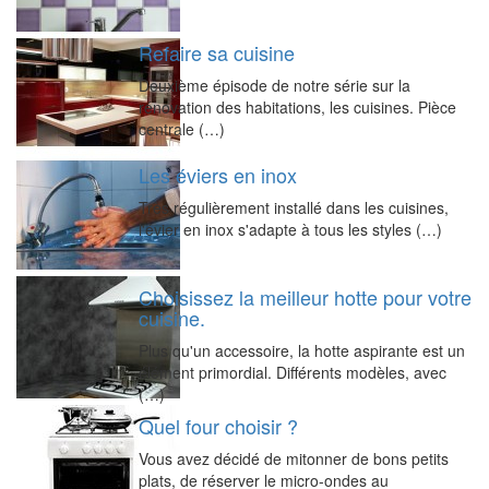
Refaire sa cuisine
Deuxième épisode de notre série sur la
rénovation des habitations, les cuisines. Pièce
centrale (…)
Les éviers en inox
Très régulièrement installé dans les cuisines,
l'évier en inox s'adapte à tous les styles (…)
Choisissez la meilleur hotte pour votre
cuisine.
Plus qu'un accessoire, la hotte aspirante est un
élément primordial. Différents modèles, avec
(…)
Quel four choisir ?
Vous avez décidé de mitonner de bons petits
plats, de réserver le micro-ondes au