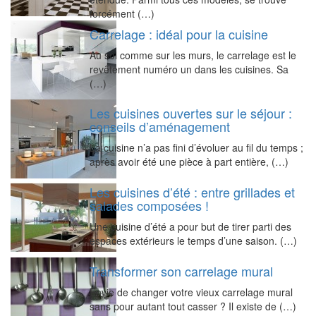
forcément (…)
Carrelage : idéal pour la cuisine
Au sol comme sur les murs, le carrelage est le
revêtement numéro un dans les cuisines. Sa
(…)
Les cuisines ouvertes sur le séjour :
conseils d’aménagement
La cuisine n’a pas fini d’évoluer au fil du temps ;
après avoir été une pièce à part entière, (…)
Les cuisines d’été : entre grillades et
salades composées !
Une cuisine d’été a pour but de tirer parti des
espaces extérieurs le temps d’une saison. (…)
Transformer son carrelage mural
Envie de changer votre vieux carrelage mural
sans pour autant tout casser ? Il existe de (…)