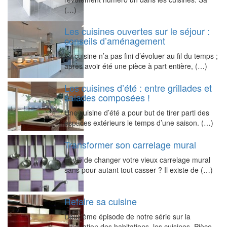
(…)
Les cuisines ouvertes sur le séjour :
conseils d’aménagement
La cuisine n’a pas fini d’évoluer au fil du temps ;
après avoir été une pièce à part entière, (…)
Les cuisines d’été : entre grillades et
salades composées !
Une cuisine d’été a pour but de tirer parti des
espaces extérieurs le temps d’une saison. (…)
Transformer son carrelage mural
Envie de changer votre vieux carrelage mural
sans pour autant tout casser ? Il existe de (…)
Refaire sa cuisine
Deuxième épisode de notre série sur la
rénovation des habitations, les cuisines. Pièce